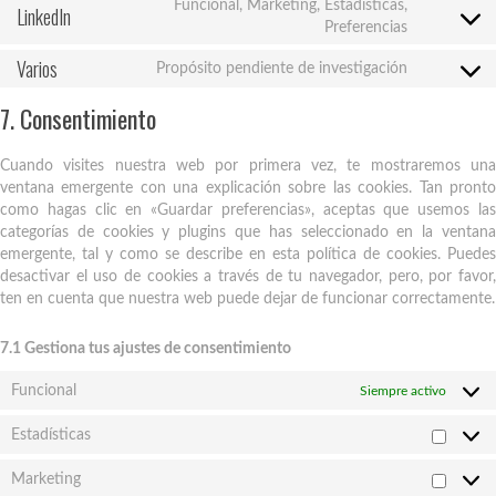
Funcional, Marketing, Estadísticas,
LinkedIn
service
maps
Consent
Preferencias
facebook
to
Varios
service
Propósito pendiente de investigación
Consent
linkedin
to
7. Consentimiento
service
varios
Cuando visites nuestra web por primera vez, te mostraremos una
ventana emergente con una explicación sobre las cookies. Tan pronto
como hagas clic en «Guardar preferencias», aceptas que usemos las
categorías de cookies y plugins que has seleccionado en la ventana
emergente, tal y como se describe en esta política de cookies. Puedes
desactivar el uso de cookies a través de tu navegador, pero, por favor,
ten en cuenta que nuestra web puede dejar de funcionar correctamente.
7.1 Gestiona tus ajustes de consentimiento
Funcional
Siempre activo
Estadísticas
Estadís
Marketing
Market