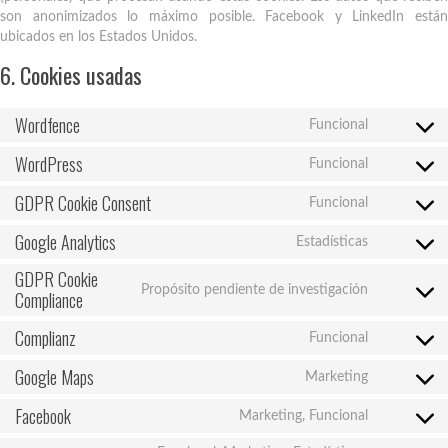
son anonimizados lo máximo posible. Facebook y LinkedIn están
ubicados en los Estados Unidos.
6. Cookies usadas
Wordfence
Funcional
Consent
to
WordPress
Funcional
Consent
service
to
wordfence
GDPR Cookie Consent
Funcional
Consent
service
to
wordpress
Google Analytics
Estadísticas
Consent
service
to
gdpr-
GDPR Cookie
service
cookie-
Propósito pendiente de investigación
Compliance
Consent
google-
consent
to
analytics
Complianz
service
Funcional
Consent
gdpr-
to
Google Maps
cookie-
Marketing
Consent
service
complianc
to
complianz
Facebook
Marketing, Funcional
Consent
service
to
google-