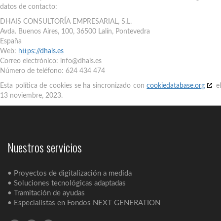
datos de contacto:
DHAIS CONSULTORÍA EMPRESARIAL, S.L.
Avda. Buenos Aires, 100, 36500 Lalín, Pontevedra
España
Web:
https://dhais.es
Correo electrónico:
info@dhais.es
Número de teléfono: 624 434 474
Esta política de cookies se ha sincronizado con
cookiedatabase.org
e
13 noviembre, 2023.
Nuestros servicios
• Proyectos de digitalización a medida
• Soluciones tecnológicas adaptadas
• Tramitación de ayudas
• Especialistas en Fondos NEXT GENERATION