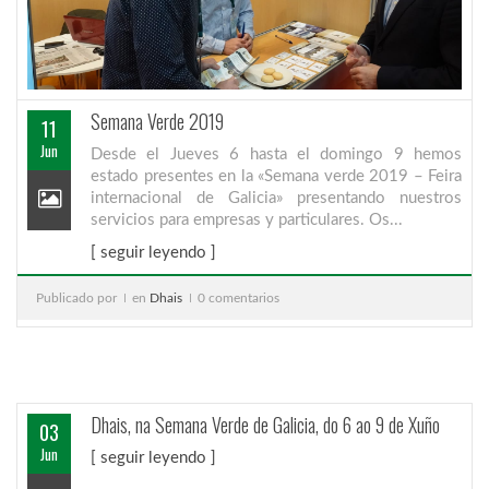
Semana Verde 2019
11
Jun
Desde el Jueves 6 hasta el domingo 9 hemos
estado presentes en la «Semana verde 2019 – Feira
internacional de Galicia» presentando nuestros
servicios para empresas y particulares. Os...
[ seguir leyendo ]
Publicado por
en
Dhais
0 comentarios
Dhais, na Semana Verde de Galicia, do 6 ao 9 de Xuño
03
Jun
[ seguir leyendo ]