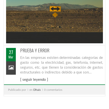
PRUEBA Y ERROR
27
Mar
En las empresas existen determinadas categorías de
gasto como la electricidad, gas, telefonía, internet,
seguros, etc. que tienen la consideración de gastos
estructurales o indirectos debido a que son...
[ seguir leyendo ]
Publicado por
en
Dhais
0 comentarios